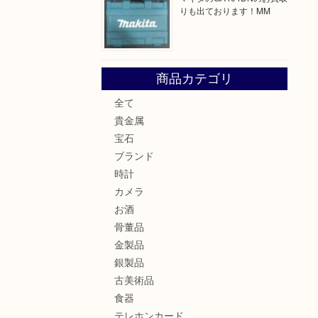
りも出ております！MM
商品カテゴリ
全て
貴金属
宝石
ブランド
時計
カメラ
お酒
骨董品
金製品
銀製品
古美術品
食器
テレホンカード