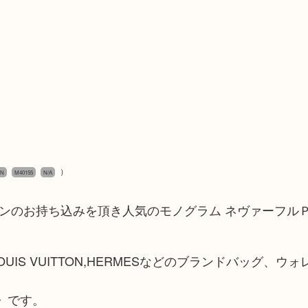
）
ON
M40155
N/A
イヴィトンのお持ち込みを頂き人気のモノグラム ネヴァーフル
UIS VUITTON,HERMESなどのブランドバッグ、ウ
》です。