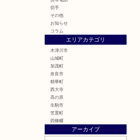
切手
その他
お知らせ
コラム
エリアカテゴリ
木津川市
山城町
加茂町
奈良市
精華町
西大寺
高の原
生駒市
笠置町
四條畷
アーカイブ