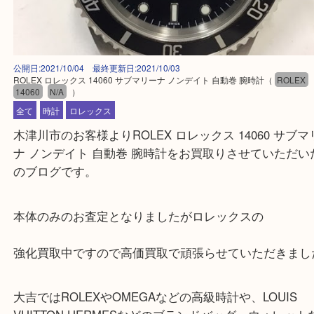
公開日:2021/10/04 最終更新日:2021/10/03
ROLEX ロレックス 14060 サブマリーナ ノンデイト 自動巻 腕時計
（
RO
14060
N/A
）
全て
時計
ロレックス
木津川市のお客様よりROLEX ロレックス 14060 
ナ ノンデイト 自動巻 腕時計をお買取りさせていた
のブログです。
本体のみのお査定となりましたがロレックスの