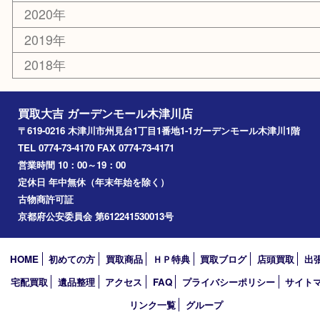
山城町
加茂町
奈良市
精華町
西大寺
高の原
生駒市
笠置町
四條畷
アーカイブ
2026年
2025年
2024年
2023年