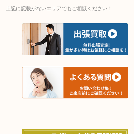
・出張買取エリア
木津川市・精華町・京田辺市・井手町
和束町・笠置町・高の原・西大寺・南山城村
城陽市・奈良市・生駒市・大和郡山市
上記に記載がないエリアでもご相談ください！