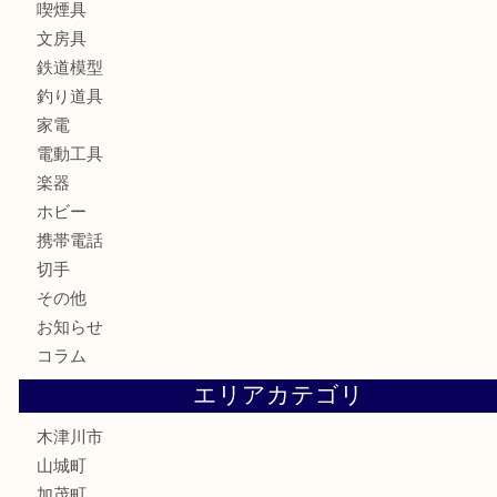
カメラ
お酒
骨董品
金製品
銀製品
古美術品
食器
テレホンカード
金券
商品券
株主優待券
古銭
金貨
記念硬貨
記念メダル
化粧品