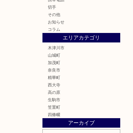
切手
その他
お知らせ
コラム
エリアカテゴリ
木津川市
山城町
加茂町
奈良市
精華町
西大寺
高の原
生駒市
笠置町
四條畷
アーカイブ