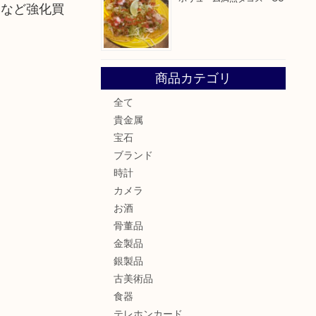
ーなど強化買
商品カテゴリ
全て
貴金属
宝石
ブランド
時計
カメラ
お酒
骨董品
金製品
銀製品
古美術品
食器
テレホンカード