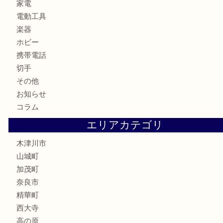
銀製品
古美術品
食器
テレホンカード
金券
商品券
株主優待券
古銭
金貨
記念硬貨
記念メダル
化粧品
香水
喫煙具
文房具
鉄道模型