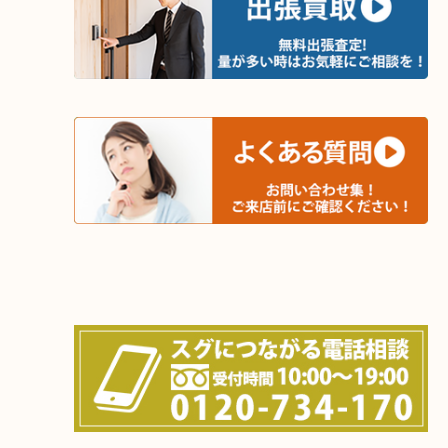
木津川市・精華町・京田辺市・井手町
和束町・笠置町・高の原・西大寺・南山城村
城陽市・奈良市・生駒市・大和郡山市
上記に記載がないエリアでもご相談ください！