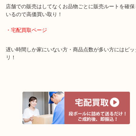
全国1,500店舗以上で展開しているスケールメリッ
買い取り！
貴金属などのお品物の他にも絵画や骨董品・家電な
く鑑定が可能！
店舗での販売はしてなくお品物ごとに販売ルートを
いるので高価買い取り！
・宅配買取ページ
遅い時間しか家にいない方・商品点数が多い方には
リ！