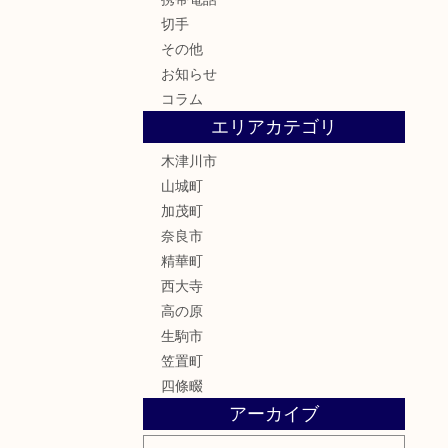
切手
その他
お知らせ
コラム
エリアカテゴリ
木津川市
山城町
加茂町
奈良市
精華町
西大寺
高の原
生駒市
笠置町
四條畷
アーカイブ