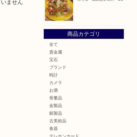
ていません
商品カテゴリ
全て
貴金属
宝石
ブランド
時計
カメラ
お酒
骨董品
金製品
銀製品
古美術品
食器
テレホンカード