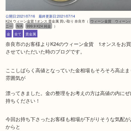
公開日:2021/07/16 最終更新日:2021/07/14
K24 ウィーン金貨 1オンス 貴金属 買い取り 奈良市
（
ウィーン金貨 ウ
ニー
N/A
999.9 K24 純金
）
金
全て
貴金属
奈良市のお客様よりK24のウィーン金貨 1オンス
させていただいた時のブログです。
ここしばらく高値となっていた金相場もそろそろ高
雰囲気が
漂ってきました。金の整理をお考えの方は高値の内