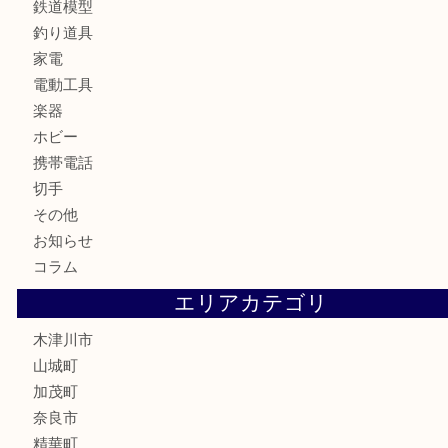
骨董品
金製品
銀製品
古美術品
食器
テレホンカード
金券
商品券
株主優待券
古銭
金貨
記念硬貨
記念メダル
化粧品
香水
喫煙具