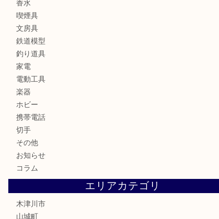
時計
カメラ
お酒
骨董品
金製品
銀製品
古美術品
食器
テレホンカード
金券
商品券
株主優待券
古銭
金貨
記念硬貨
記念メダル