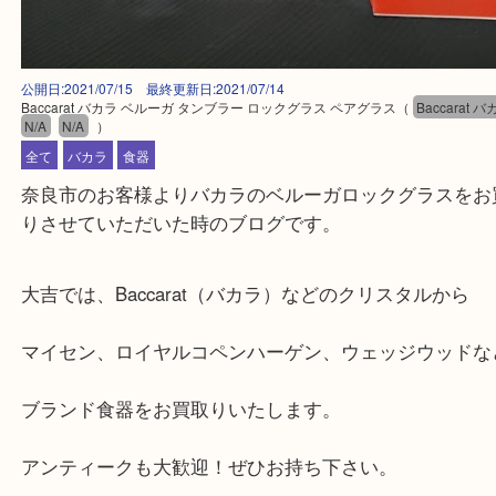
公開日:2021/07/15 最終更新日:2021/07/14
Baccarat バカラ ベルーガ タンブラー ロックグラス ペアグラス
（
Bacca
N/A
N/A
）
全て
バカラ
食器
奈良市のお客様よりバカラのベルーガロックグラス
りさせていただいた時のブログです。
大吉では、Baccarat（バカラ）などのクリスタルか
マイセン、ロイヤルコペンハーゲン、ウェッジウッ