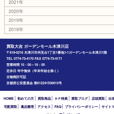
木津川市
山城町
加茂町
奈良市
精華町
西大寺
高の原
生駒市
笠置町
四條畷
アーカイブ
2026年
2025年
2024年