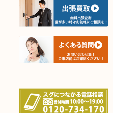
木津川市・精華町・京田辺市・井手町
和束町・笠置町・高の原・西大寺・南山城村
城陽市・奈良市・生駒市・大和郡山市
上記に記載がないエリアでもご相談ください！