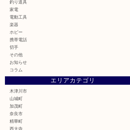
金製品
銀製品
古美術品
食器
テレホンカード
金券
商品券
株主優待券
古銭
金貨
記念硬貨
記念メダル
化粧品
香水
喫煙具
文房具