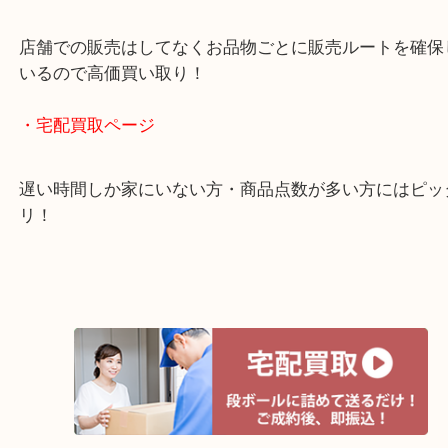
全国1,500店舗以上で展開しているスケールメリッ
買い取り！
貴金属などのお品物の他にも絵画や骨董品・家電な
く鑑定が可能！
店舗での販売はしてなくお品物ごとに販売ルートを
いるので高価買い取り！
・宅配買取ページ
遅い時間しか家にいない方・商品点数が多い方には
リ！