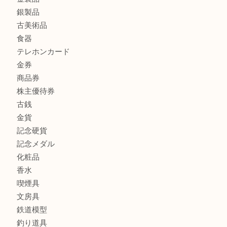
マキタのGA404DNのお買取りも出ております！MM
商品カテゴリ
全て
貴金属
宝石
ブランド
時計
カメラ
お酒
骨董品
金製品