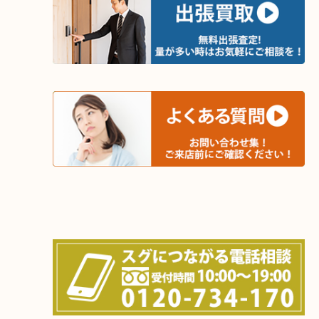
木津川市・精華町・京田辺市・井手町
和束町・笠置町・高の原・西大寺・南山城村
城陽市・奈良市・生駒市・大和郡山市
上記に記載がないエリアでもご相談ください！