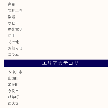
銀製品
古美術品
食器
テレホンカード
金券
商品券
株主優待券
古銭
金貨
記念硬貨
記念メダル
化粧品
香水
喫煙具
文房具
鉄道模型