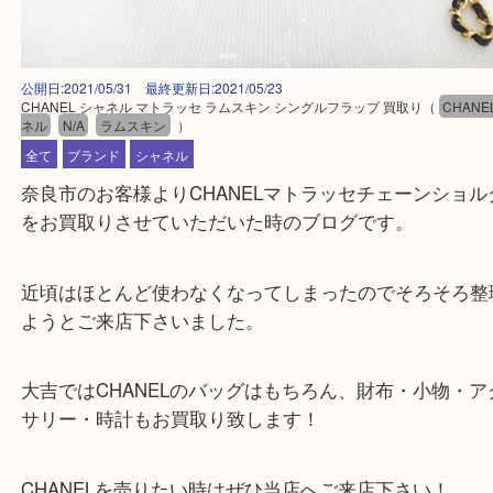
公開日:2021/05/31 最終更新日:2021/05/23
CHANEL シャネル マトラッセ ラムスキン シングルフラップ 買取り
（
C
ネル
N/A
ラムスキン
）
全て
ブランド
シャネル
奈良市のお客様よりCHANELマトラッセチェーンシ
をお買取りさせていただいた時のブログです。
近頃はほとんど使わなくなってしまったのでそろそ
ようとご来店下さいました。