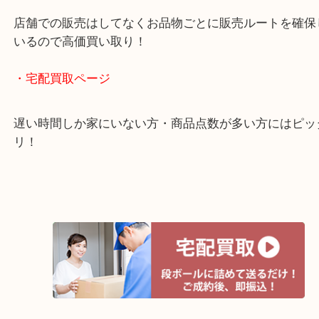
全国1,500店舗以上で展開しているスケールメリッ
買い取り！
貴金属などのお品物の他にも絵画や骨董品・家電な
く鑑定が可能！
店舗での販売はしてなくお品物ごとに販売ルートを
いるので高価買い取り！
・宅配買取ページ
遅い時間しか家にいない方・商品点数が多い方には
リ！