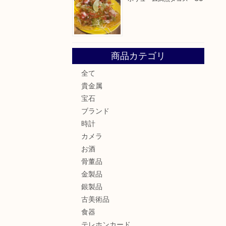
商品カテゴリ
全て
貴金属
宝石
ブランド
時計
カメラ
お酒
骨董品
金製品
銀製品
古美術品
食器
テレホンカード