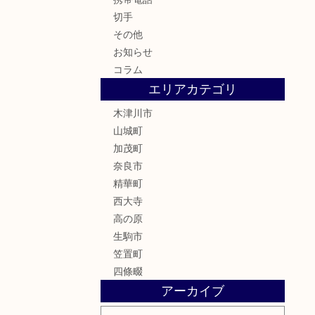
切手
その他
お知らせ
コラム
エリアカテゴリ
木津川市
山城町
加茂町
奈良市
精華町
西大寺
高の原
生駒市
笠置町
四條畷
アーカイブ