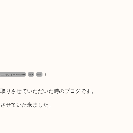
）
ニンテンドー Nintendo
N/A
N/A
買取りさせていただいた時のブログです。
りさせていた来ました。
！