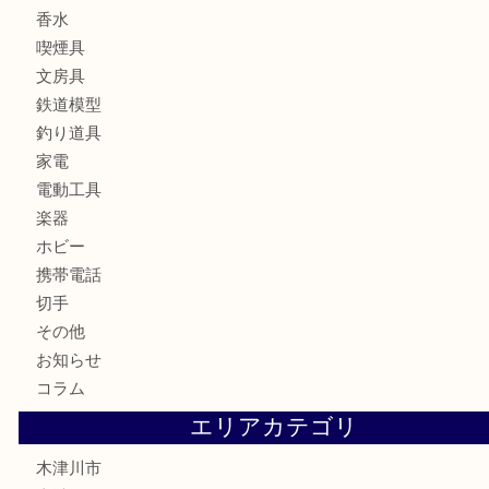
時計
カメラ
お酒
骨董品
金製品
銀製品
古美術品
食器
テレホンカード
金券
商品券
株主優待券
古銭
金貨
記念硬貨
記念メダル