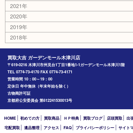
木津川市
山城町
加茂町
奈良市
精華町
西大寺
高の原
生駒市
笠置町
四條畷
アーカイブ
2026年
2025年
2024年