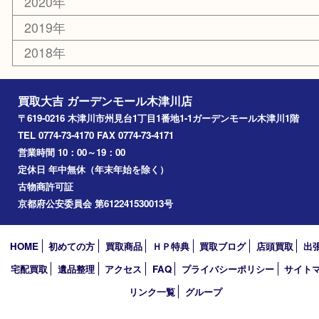
山城町
加茂町
奈良市
精華町
西大寺
高の原
生駒市
笠置町
四條畷
アーカイブ
2026年
2025年
2024年
2023年