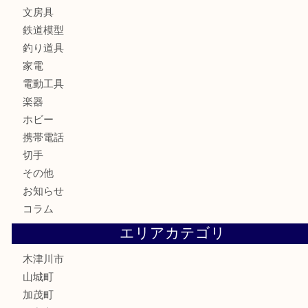
お酒
骨董品
金製品
銀製品
古美術品
食器
テレホンカード
金券
商品券
株主優待券
古銭
金貨
記念硬貨
記念メダル
化粧品
香水