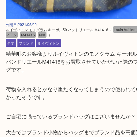
公開日:2021/05/09
ルイヴィトン モノグラム キーポル50 ハンドリエール M41416
（
Louis 
ィトン
M41416
N/A
）
全て
ブランド
ルイヴィトン
精華町のお客様よりルイヴィトンのモノグラム キー
バンドリエールM41416をお買取させていただいた
グです。
荷物を入れるとかなり重たくなってしまうので使わ
かったそうです。