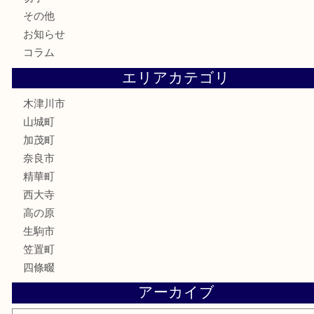
テレホンカード
金券
商品券
株主優待券
古銭
金貨
記念硬貨
記念メダル
化粧品
香水
喫煙具
文房具
鉄道模型
釣り道具
家電
電動工具