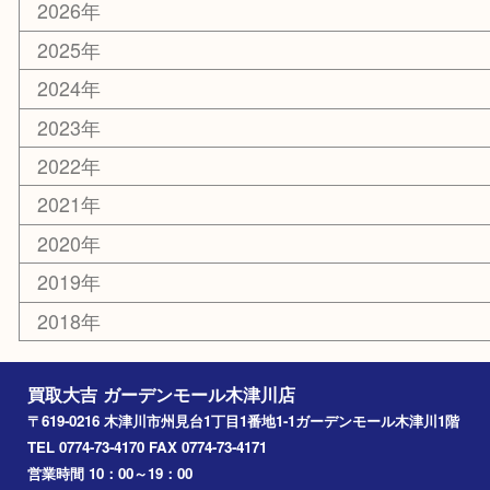
楽器
ホビー
携帯電話
切手
その他
お知らせ
コラム
エリアカテゴリ
木津川市
山城町
加茂町
奈良市
精華町
西大寺
高の原
生駒市