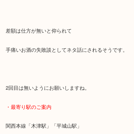
頑張ってご提示出来たのでお売り頂けました。
もう、お酒を飲んでからパソコンは触らないぞ(; ･`д･
と、固くお約束しながらワイワイとお支払いも完了
差額は仕方が無いと仰られて
手痛いお酒の失敗談としてネタ話にされるそうです