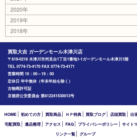
エリアカテゴリ
木津川市
山城町
加茂町
奈良市
精華町
西大寺
高の原
生駒市
笠置町
四條畷
アーカイブ
2026年
2025年