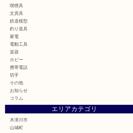
時計
カメラ
お酒
骨董品
金製品
銀製品
古美術品
食器
テレホンカード
金券
商品券
株主優待券
古銭
金貨
記念硬貨
記念メダル