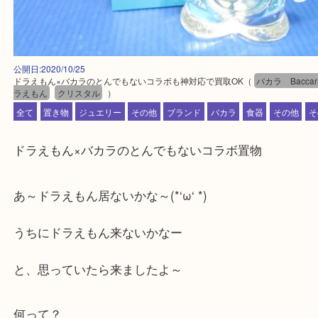
公開日:2020/10/25
ドラえもん×バカラのとんでもないコラボも神対応で買取OK
（
バカラ Ba
ラえもん
クリスタル
）
全て
置き物
ジュエリー
その他
ブランド
バカラ
食器
その
ドラえもん×バカラのとんでもないコラボ置物
あ～ドラえもん居ないかな～(*‘ω‘ *)