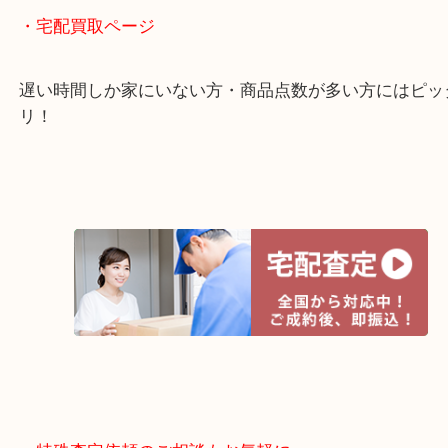
全国1,500店舗以上で展開しているスケールメリッ
買い取り！
貴金属などのお品物の他にも絵画や骨董品・家電な
く鑑定が可能！
店舗での販売はしてなくお品物ごとに販売ルートを
いるので高価買い取り！
・宅配買取ページ
遅い時間しか家にいない方・商品点数が多い方には
リ！