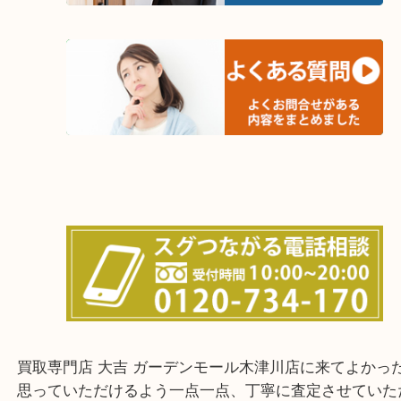
木津川市・精華町・京田辺市・井手町
和束町・笠置町・高の原・西大寺・南山城村
城陽市・奈良市・生駒市・大和郡山市
上記に記載がないエリアでもご相談ください！