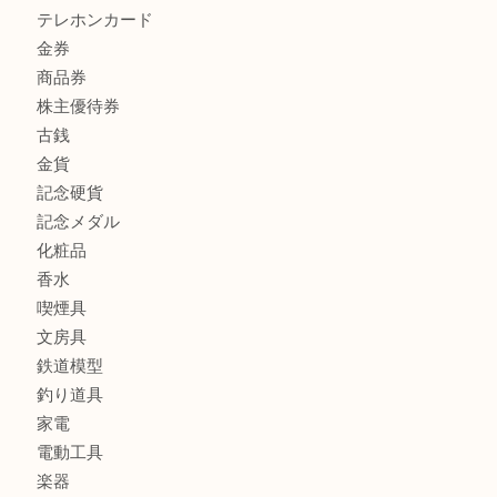
マキタのGA404DNのお買取りも出ております！MM
商品カテゴリ
全て
貴金属
宝石
ブランド
時計
カメラ
お酒
骨董品
金製品
銀製品