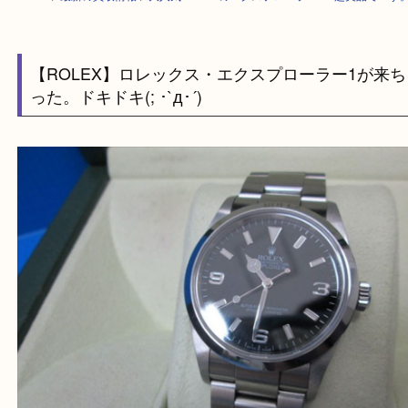
HOME
>
最新の買取情報
>
大人気ROLEXのエクスプローラー1！超美品
【ROLEX】ロレックス・エクスプローラー1が
った。ドキドキ(; ･`д･´)