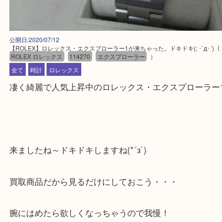
公開日:2020/07/12
【ROLEX】ロレックス・エクスプローラー1が来ちゃった。ドキドキ(; ･`д･
ROLEX ロレックス
114270
エクスプローラー
）
全て
時計
ロレックス
凄く綺麗で人気上昇中のロレックス・エクスプロー
来ましたね～ドキドキしますね(*´з`)