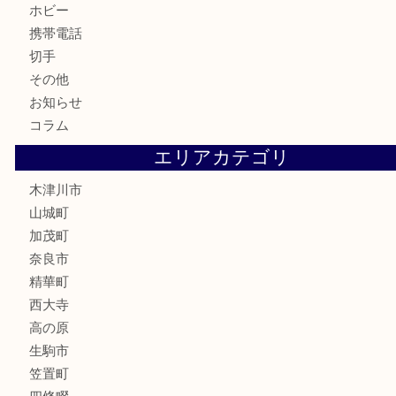
古美術品
食器
テレホンカード
金券
商品券
株主優待券
古銭
金貨
記念硬貨
記念メダル
化粧品
香水
喫煙具
文房具
鉄道模型
釣り道具