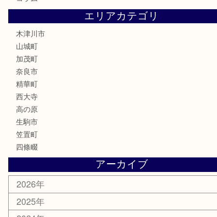
金貨
記念硬貨
記念メダル
化粧品
香水
喫煙具
文房具
鉄道模型
釣り道具
家電
電動工具
楽器
ホビー
携帯電話
切手
その他