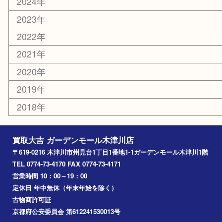
お知らせ
コラム
エリアカテゴリ
木津川市
山城町
加茂町
奈良市
精華町
西大寺
高の原
生駒市
笠置町
四條畷
アーカイブ