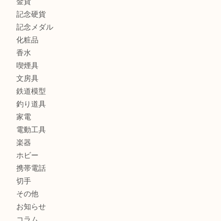
貴金属
宝石
ブランド
時計
カメラ
お酒
骨董品
金製品
銀製品
古美術品
食器
テレホンカード
金券
商品券
株主優待券
古銭