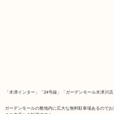
トライプをお買い取りさせていただいた時のブログ
断捨離を始められたとのことでコレクションの一部
くださいました☆
モンブラン・カランダッシュ・シェーファー・ウォ
ン・ペリカンなどの有名ブランドのものは大歓迎！
整理をお考えでしたら、お気軽にご相談んください
・最寄り駅のご案内
関西本線「木津駅」「平城山駅」