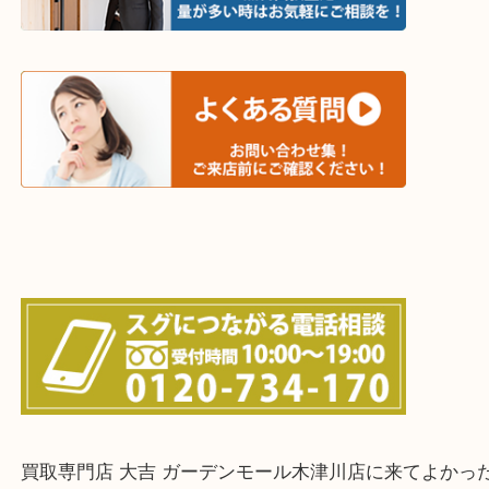
和束町・笠置町・高の原・西大寺・南山城村
城陽市・奈良市・生駒市・大和郡山市
上記に記載がないエリアでもご相談ください！