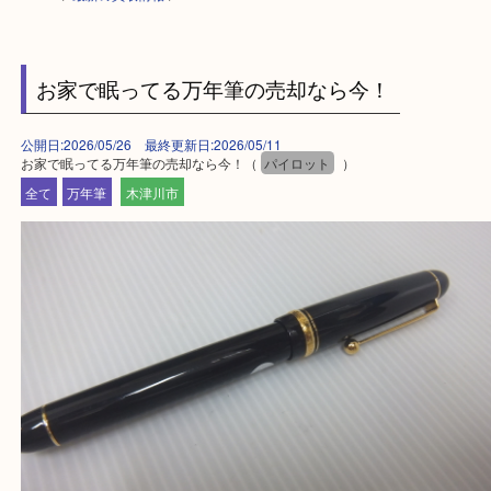
HOME
>
最新の買取情報
>
お家で眠ってる万年筆の売却なら今！
公開日:2026/05/26 最終更新日:2026/05/11
お家で眠ってる万年筆の売却なら今！（
パイロット
）
全て
万年筆
木津川市