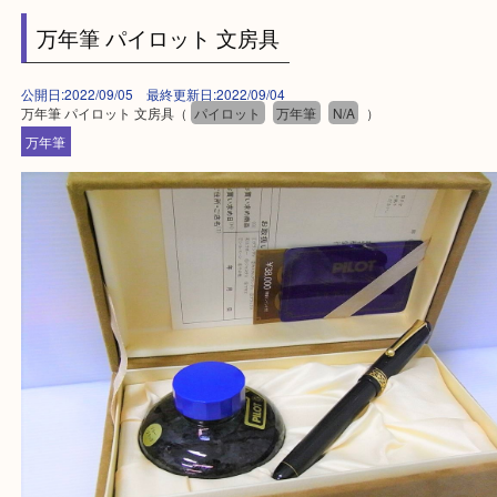
—お知らせ—
最後に当店では現在正社員を募集しておりますので
る方はお気軽にお問合せください！
求人要項はここをクリック
ほかのブログをご覧になりたい方はこちらをクリッ
ださい。
https://daikichi-kizugawa.com/news/
Facebook
Twitter
Line
万年筆 パイロット 文房具