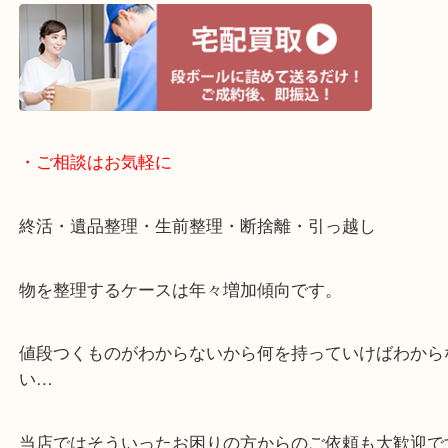
のご来店も大歓迎です！
・当店特徴
ガーデンモール木津川にある店舗なので査定中にシ
グもできます！
年中無休で営業中※年末年始を除く
全国1,500店舗以上で展開しているスケールメリッ
買い取り！
貴金属などのお品物の他にも絵画や骨董品・家電な
く鑑定が可能！