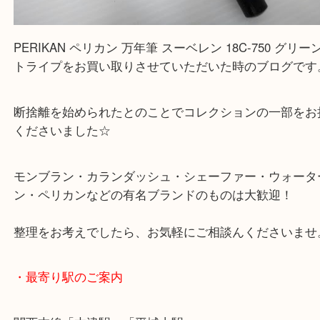
最後に当店では現在正社員を募集しておりますので
る方はお気軽にお問合せください！
求人要項はここをクリック
Facebook
Twitter
Line
PERIKAN ペリカン 万年筆 スーベレン 18C-7
ーンストライプ
公開日:2022/04/01 最終更新日:2022/03/27
PERIKAN ペリカン 万年筆 スーベレン 18C-750 グリーンストライプ（
P
リカン
18C-750
N/A
）
万年筆
文房具