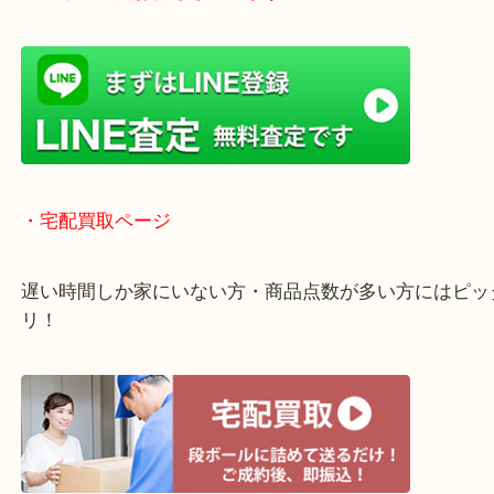
のご来店も大歓迎です！
・当店特徴
ガーデンモール木津川にある店舗なので査定中にシ
グもできます！
年中無休で営業中※年末年始を除く
全国1,500店舗以上で展開しているスケールメリッ
買い取り！
貴金属などのお品物の他にも絵画や骨董品・家電な
く鑑定が可能！