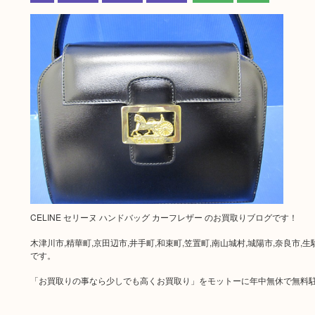
CELINE セリーヌ ハンドバッグ カーフレザー のお買取りブログです！
木津川市,精華町,京田辺市,井手町,和束町,笠置町,南山城村,城陽市,奈良
です。
「お買取りの事なら少しでも高くお買取り」をモットーに年中無休で無料