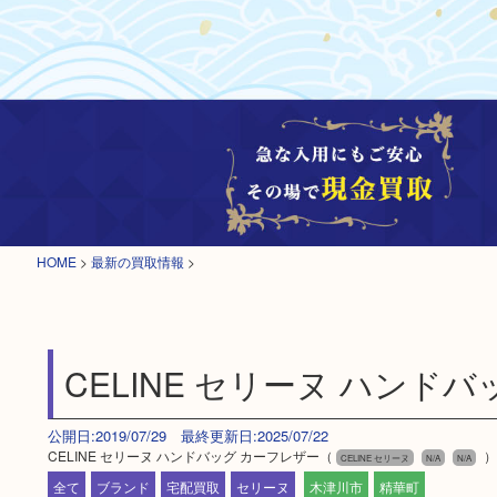
HOME
>
最新の買取情報
>
CELINE セリーヌ ハンド
公開日:2019/07/29 最終更新日:2025/07/22
CELINE セリーヌ ハンドバッグ カーフレザー（
）
CELINE セリーヌ
N/A
N/A
全て
ブランド
宅配買取
セリーヌ
木津川市
精華町