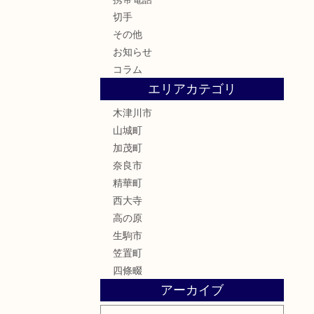
切手
その他
お知らせ
コラム
エリアカテゴリ
木津川市
山城町
加茂町
奈良市
精華町
西大寺
高の原
生駒市
笠置町
四條畷
アーカイブ