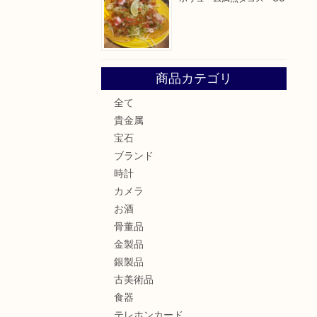
商品カテゴリ
全て
貴金属
宝石
ブランド
時計
カメラ
お酒
骨董品
金製品
銀製品
古美術品
食器
テレホンカード