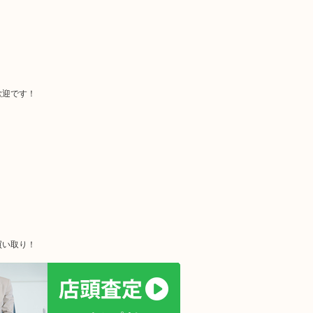
歓迎です！
！
！
買い取り！