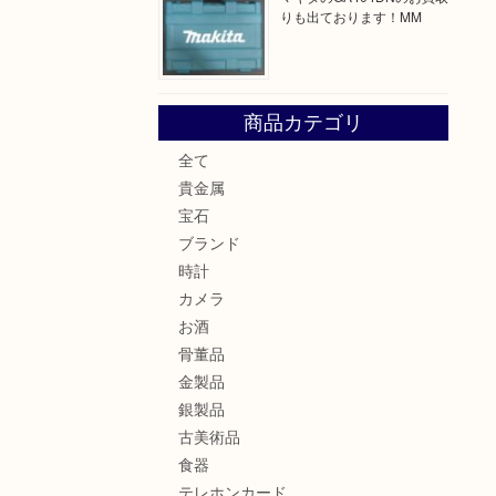
りも出ております！MM
商品カテゴリ
全て
貴金属
宝石
ブランド
時計
カメラ
お酒
骨董品
金製品
銀製品
古美術品
食器
テレホンカード