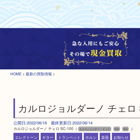
HOME
>
最新の買取情報
>
カルロジョルダーノ チェロ S
公開日:2022/06/16 最終更新日:2022/06/14
カルロジョルダーノ チェロ SC-100（
）
カルロジョルダーノ チェロ
N/A
N/A
エレクトーン
ギター
トランペット
ホルン
楽器
お知らせ