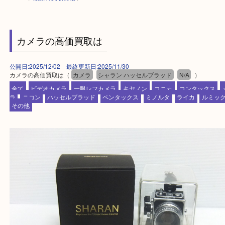
HOME
>
最新の買取情報
>
カメラの高価買取は
公開日:2025/12/02 最終更新日:2025/11/30
カメラの高価買取は（
カメラ
シャラン ハッセルブラッド
N/A
）
全て
ビデオカメラ
一眼レフカメラ
キヤノン
コニカ
コンタッ
ラ
ニコン
ハッセルブラッド
ペンタックス
ミノルタ
ライカ
ル
その他