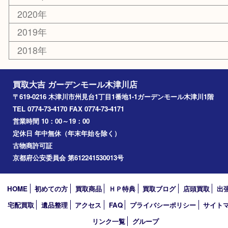
エリアカテゴリ
木津川市
山城町
加茂町
奈良市
精華町
西大寺
高の原
生駒市
笠置町
四條畷
アーカイブ
2026年
2025年