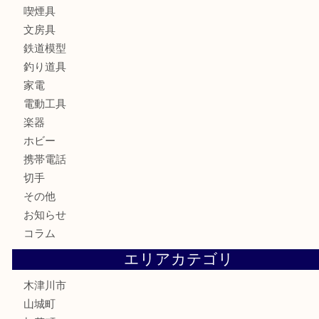
時計
カメラ
お酒
骨董品
金製品
銀製品
古美術品
食器
テレホンカード
金券
商品券
株主優待券
古銭
金貨
記念硬貨
記念メダル