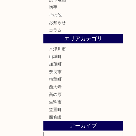
切手
その他
お知らせ
コラム
エリアカテゴリ
木津川市
山城町
加茂町
奈良市
精華町
西大寺
高の原
生駒市
笠置町
四條畷
アーカイブ