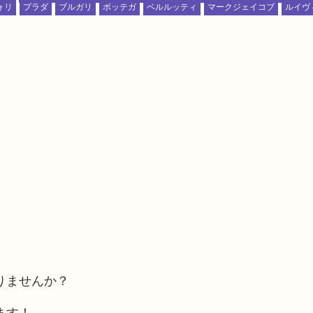
ォリ
プラダ
ブルガリ
ボッテガ
ベルルッティ
マークジェイコブ
ルイヴ
りませんか？
ます！