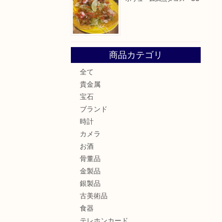
商品カテゴリ
全て
貴金属
宝石
ブランド
時計
カメラ
お酒
骨董品
金製品
銀製品
古美術品
食器
テレホンカード