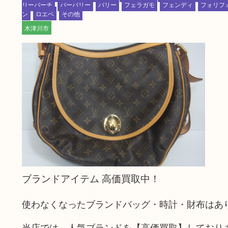
リーバーチ
バーバリー
バリー
フェラガモ
フェンディ
フォリフ
ン
ロエベ
その他
木津川市
ブランドアイテム 高価買取中！
使わなくなったブランドバッグ・時計・財布はあ
当店では、人気ブランドを【高価買取】しており