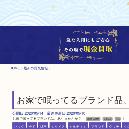
HOME
>
最新の買取情報
>
お家で眠ってるブランド品
公開日:2026/05/14 最終更新日:2026/05/10
お家で眠ってるブランド品、ありませんか？（
）
Louis Vuitton
M40075
N/A
バッグ
全て
財布
エルメス
カルティエ
ブランド
グッチ
ク