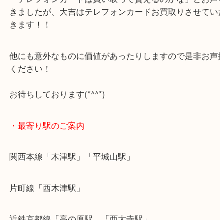
最後に当店では現在正社員を募集しておりますので
る方はお気軽にお問合せください！
求人要項はここをクリック
Facebook
Twitter
Line
テレカ 50度数 木津川 買取 大吉ガーデ
ル木津川店
公開日:2024/04/14 最終更新日:2024/04/10
テレカ 50度数 木津川 買取 大吉ガーデンモール木津川店（
テレカ
N/A
）
全て
テレホンカード