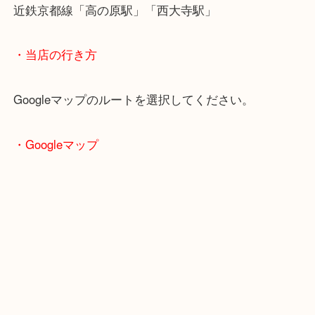
木津川市の皆様へ 当店 大吉 ガーデンモール木
はテレホンカードをどこよりも高価買取品として高
ています！
使う機会がないテレホンカードをどうぞ当店へお持
い！！
・最寄り駅のご案内
関西本線「木津駅」「平城山駅」
片町線「西木津駅」