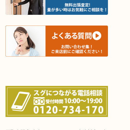
木津川市・精華町・京田辺市・井手町
和束町・笠置町・高の原・西大寺・南山城村
城陽市・奈良市・生駒市・大和郡山市
上記に記載がないエリアでもご相談ください！