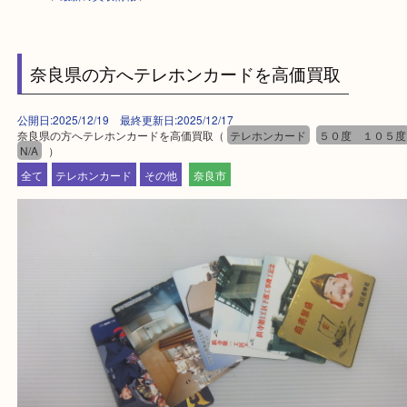
HOME
>
最新の買取情報
>
奈良県の方へテレホンカードを高価買取
公開日:2025/12/19 最終更新日:2025/12/17
奈良県の方へテレホンカードを高価買取（
テレホンカード
５０度 １
N/A
）
全て
テレホンカード
その他
奈良市