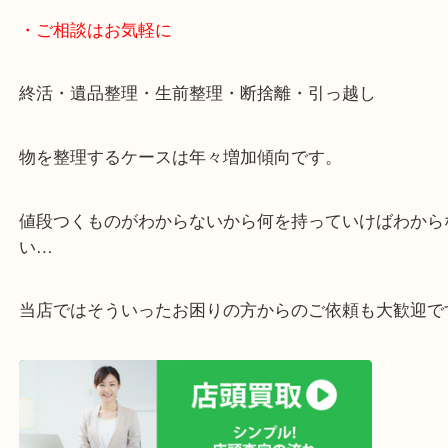
グもできます！
年中無休で営業中※年末年始を除く
全国1,500店舗以上で展開しているスケールメリッ
買い取り！
貴金属などのお品物の他にも絵画や骨董品・家電な
く鑑定が可能！
店舗での販売はしてなくお品物ごとに販売ルートを
いるので高価買い取り！
・ライン査定お待ちしています