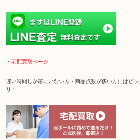
・当店特徴
ガーデンモール木津川にある店舗なので査定中にシ
グもできます！
年中無休で営業中※年末年始を除く
全国1,500店舗以上で展開しているスケールメリッ
買い取り！
貴金属などのお品物の他にも絵画や骨董品・家電な
く鑑定が可能！