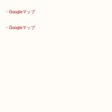
こんにちは！全国1800店舗数 大吉ガーデンモール
です！
大事に使われた腕時計を買取りさせていただきまし
セイコー【クレドール】長年お使いでしたが終活に