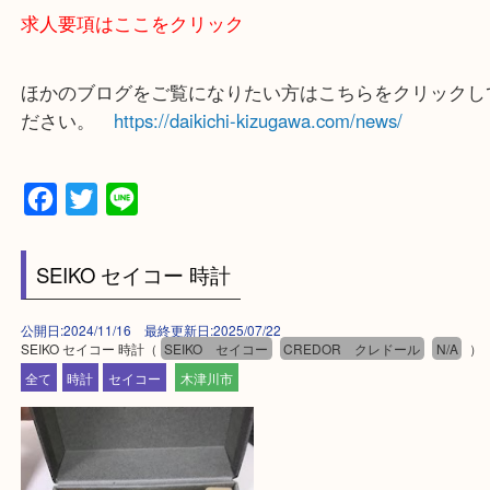
和束町・笠置町・高の原・西大寺・南山城村
城陽市・奈良市・生駒市・大和郡山市
上記に記載がないエリアでもご相談ください！