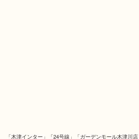
こんにちは！全国1100店舗数 大吉ガーデンモール
です！
グランドセイコーの中でも高い人気を誇る8J56-802