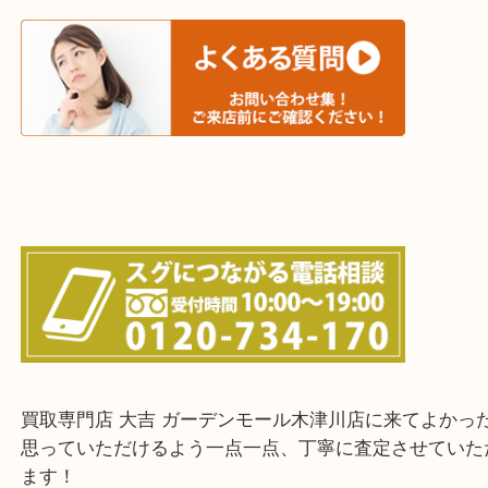
・出張買取エリア
木津川市・精華町・京田辺市・井手町
和束町・笠置町・高の原・西大寺・南山城村
城陽市・奈良市・生駒市・大和郡山市