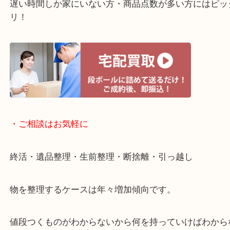
ガーデンモールの敷地内に広大な無料駐車場あるの
のご来店も大歓迎です！
・当店特徴
ガーデンモール木津川にある店舗なので査定中にシ
グもできます！
年中無休で営業中※年末年始を除く
全国1,500店舗以上で展開しているスケールメリッ
買い取り！
貴金属などのお品物の他にも絵画や骨董品・家電な