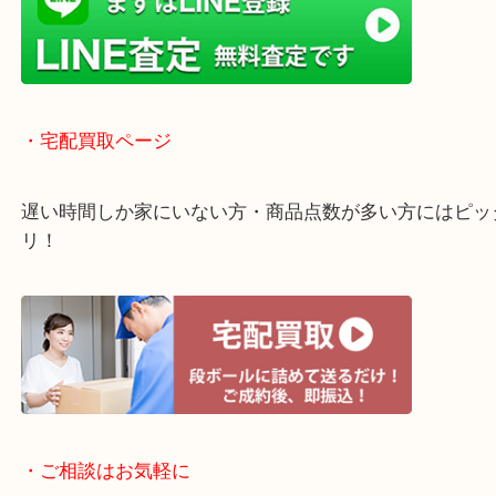
ガーデンモール木津川にある店舗なので査定中にシ
グもできます！
年中無休で営業中※年末年始を除く
全国1,500店舗以上で展開しているスケールメリッ
買い取り！
貴金属などのお品物の他にも絵画や骨董品・家電な
く鑑定が可能！
店舗での販売はしてなくお品物ごとに販売ルートを
いるので高価買い取り！