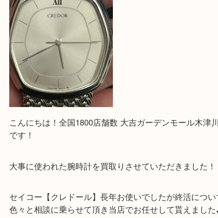
ほかのブログをご覧になりたい方はこちらをクリッ
ださい。
https://daikichi-kizugawa.com/news/
Facebook
Twitter
Line
SEIKO セイコー クレドール 時計
公開日:2026/04/13 最終更新日:2026/04/07
SEIKO セイコー クレドール 時計（
SEIKO
クレドール
N/A
）
全て
時計
セイコー
生駒市
木津川市
山城町
加茂町
奈良市
精華町
西大寺
高の