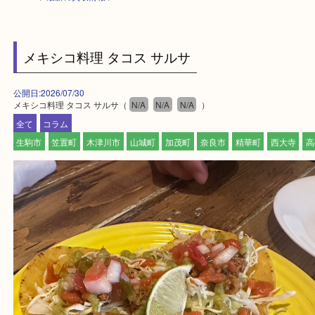
HOME
>
最新の買取情報
>
メキシコ料理 タコス サルサ
公開日:2026/07/30
メキシコ料理 タコス サルサ（
N/A
N/A
N/A
）
全て
コラム
生駒市
笠置町
木津川市
山城町
加茂町
奈良市
精華町
西大