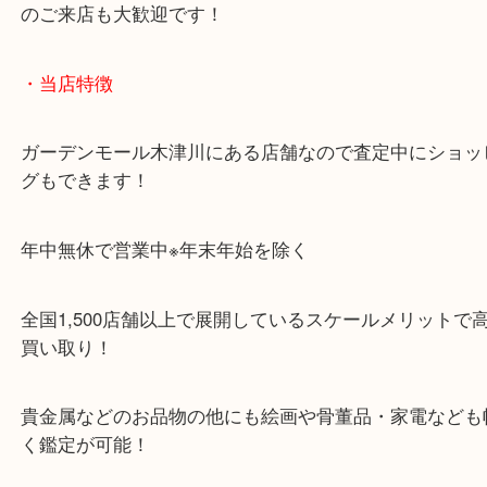
「木津インター」「24号線」「ガーデンモール木津
ガーデンモールの敷地内に広大な無料駐車場あるの
のご来店も大歓迎です！
・当店特徴
ガーデンモール木津川にある店舗なので査定中にシ
グもできます！