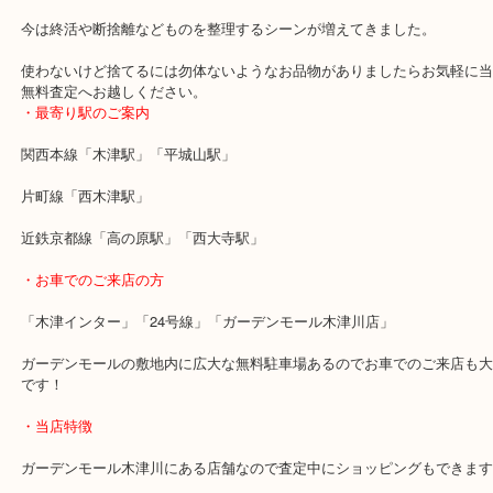
Wedgwood イヤリングのお買取りブログです！
木津川市のガーデンモール木津川内にございます「買取専門店 大吉
です！
木津川市を中心に精華町・木津・木津川台・奈良市・生駒市・高の
で買取価格満足度No1を目指しております！
「お買取の事なら少しでも高く」をモットーに年中無休＆無料駐車
業中です！
本日は食器ブランドでお馴染みのWedgwoodのイヤリングをブロー
いただきました。
元々Wedgwoodがお好きな方ですが今は身の回りを整理しているよ
荷物へ減らしているようです。