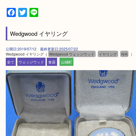
買取専門店 大吉 ガーデンモール木津川店に来てよ
思っていただけるよう一点一点、丁寧に査定させて
ます！
—お知らせ—
最後に当店では現在正社員を募集しておりますので
る方はお気軽にお問合せください！
求人要項はここをクリック
Facebook
Twitter
Line