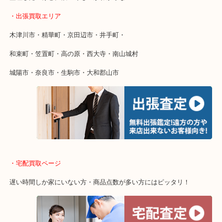
近鉄京都線「高の原駅」「西大寺駅」
・お車でのご来店の方
「木津インター」「24号線」「ガーデンモール木津川店」
店舗前敷地内に無料駐車場あるのでお車でのご来店も大歓迎です！
・当店特徴
・ガーデンモール木津川にある店舗なのでショッピング最中に査定
・土日祝日休まず年中無休で営業中※年末年始を除く
・全国1,100店舗で展開してるからスケールメリットで高額査定！
・貴金属などのお品物の他にも絵画や骨董品・家電なども幅広く鑑
・店舗販売していないのでいつでも安定した高相場で鑑定が可能！