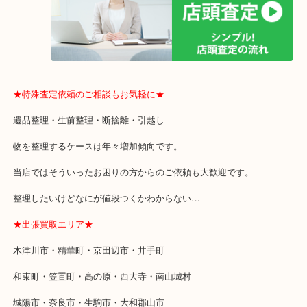
スポード（Spode）ミントン（Minton）エルメス（HERMES）
ロイヤル アルバートロイヤル ドルトン（Royal Doulton）
クリスタル・ド・セーブル（CRISTAL de SEVRES）
クリストフル（Christofle）サン・ルイ（Saint Louis）ジアン（Gien
ジャン・デュポ（Jean Dubost）ビレロイ＆ボッホ（Villeroy&Boch
フッチェンロイター（HUTSCHENREUTHER）マイセン（MEISSE
マイセン クリスタル（MEISSENER BLEIKRISTALL）ローゼンタ
（Rosenthal）
ジャンマリア・ブチェラッティ（GIANMARIA BUCCELLATI）タイ
（Taitu）
ロイヤル コペンハーゲン（Royal Copenhagen）イッタラ（Ittala）
ヘレンド（Herend）リーデル（RIEDEL）ロブマイヤー（LOBMEY
★最寄り駅のご案内★