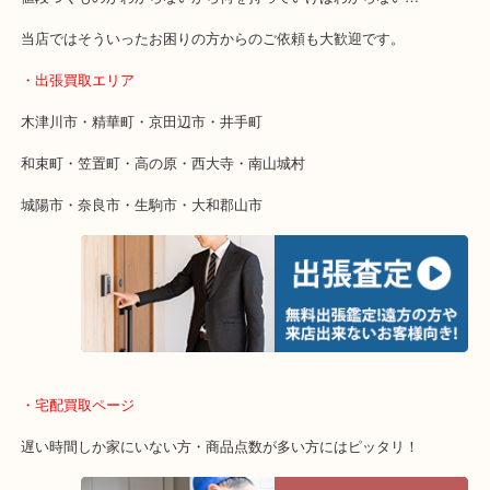
年中無休で営業中※年末年始を除く
全国1,500店舗以上で展開しているスケールメリットで高価買い取り
貴金属などのお品物の他にも絵画や骨董品・家電なども幅広く鑑定
店舗での販売はしてなくお品物ごとに販売ルートを確保しているの
取り！
・特殊査定依頼のご相談もお気軽に
終活・遺品整理・生前整理・断捨離・引っ越し