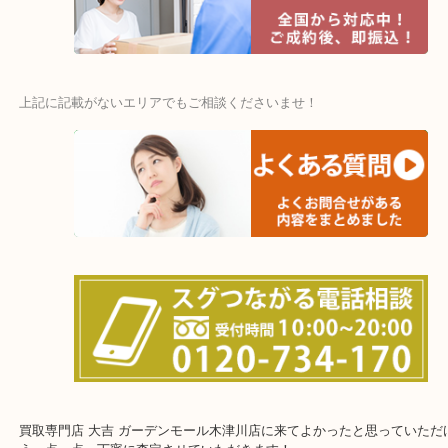
・特殊査定依頼のご相談もお気軽に
遺品整理・生前整理・断捨離・引っ越し
物を整理するケースは年々増加傾向です。
当店ではそういったお困りの方からのご依頼も大歓迎です。
整理したいけど値段つくものがわからない…
・出張買取エリア
木津川市・精華町・京田辺市・井手町・
和束町・笠置町・高の原・西大寺・南山城村