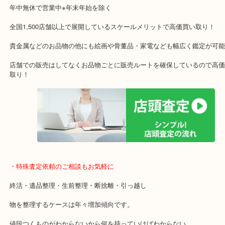
今は終活や断捨離などものを整理するシーンが増えてきました。
使わないけど捨てるには勿体ないようなお品物がありましたらお気
無料査定へお越しください。
・最寄り駅のご案内
関西本線「木津駅」「平城山駅」
片町線「西木津駅」
近鉄京都線「高の原駅」「西大寺駅」
・お車でのご来店の方
「木津インター」「24号線」「ガーデンモール木津川店」
ガーデンモールの敷地内に広大な無料駐車場あるのでお車でのご来
です！
・当店特徴
ガーデンモール木津川にある店舗なので査定中にショッピングもで