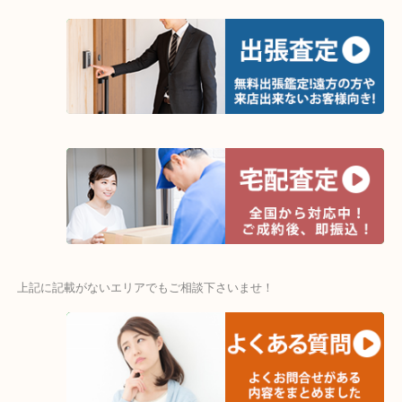
関西本線「木津駅」「平城山駅」
片町線「西木津駅」
近鉄京都線「高の原駅」「西大寺駅」
★お車でのご来店の方★
「木津インター」「24号線」「ガーデンモール木津川店」
店舗前敷地内に無料駐車場あるのでお車でのご来店も大歓迎です！
★当店特徴★
・ガーデンモール木津川にある店舗なのでショッピング最中に査定
・土日祝日休まず年中無休で営業中※年末年始除く
・全国280ヶ所で展開してるからスケールメリットで高額査定！
・貴金属などのお品以外にも絵画や骨董品・家電なども幅広く鑑定