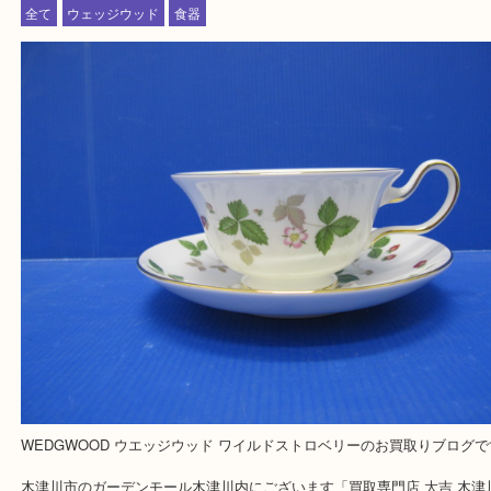
買取専門店 大吉 ガーデンモール木津川店に来てよかったと思って
う一点一点、丁寧に査定させていただきます！
---お知らせ---
最後に当店では現在正社員を募集しておりますのでご興味ある方は
問合せください！
求人要項はここをクリック
Facebook
Twitter
Line