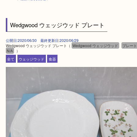
HOME
>
最新の買取情報
>
Wedgwood ウェッジウッド プレート
公開日:2020/06/30 最終更新日:2020/06/29
Wedgwood ウェッジウッド プレート（
Wedgwood ウェッジウッド
プ
N/A
）
全て
ウェッジウッド
食器