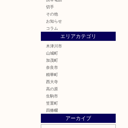
切手
その他
お知らせ
コラム
エリアカテゴリ
木津川市
山城町
加茂町
奈良市
精華町
西大寺
高の原
生駒市
笠置町
四條畷
アーカイブ