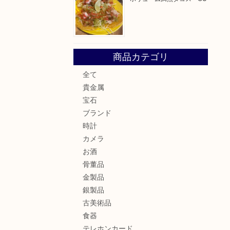
商品カテゴリ
全て
貴金属
宝石
ブランド
時計
カメラ
お酒
骨董品
金製品
銀製品
古美術品
食器
テレホンカード