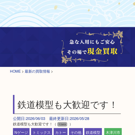
HOME
>
最新の買取情報
>
鉄道模型も大歓迎です！
公開日:2026/06/03 最終更新日:2026/05/28
鉄道模型も大歓迎です！（
）
TOMIX
Nゲージ
トミックス
カトー
その他
鉄道模型
木津川市