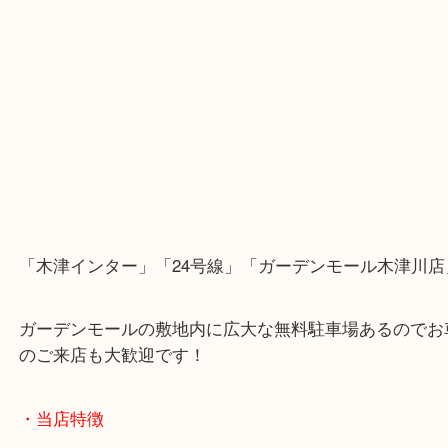
使わなくなったブランドバッグ・時計・財布はあり
か？
当店では、人気ブランドを【高価買取】しておりま
LOUIS VUITTON・CHANEL・HERMÈS・ROLEX
★査定無料
★古いモデルも歓迎
今は相場高騰中につき、査定額UPのチャンス！
「これ売れるかな？」と思ったら、ぜひお気軽にご