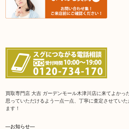
・出張買取エリア
木津川市・精華町・京田辺市・井手町
和束町・笠置町・高の原・西大寺・南山城村
城陽市・奈良市・生駒市・大和郡山市