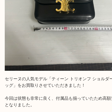
ブランド
セリーヌ
生駒市
笠置町
木津川市
山城町
加茂町
奈良市
精華町
西大