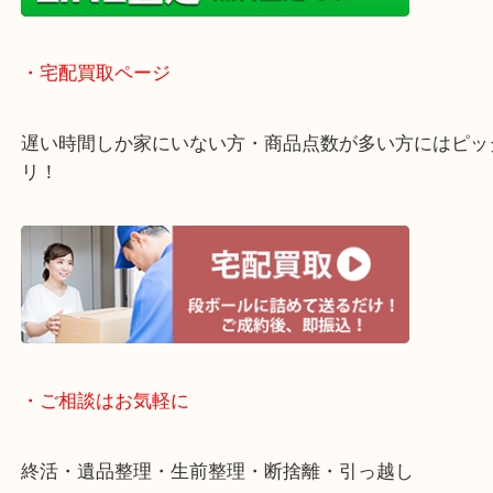
グもできます！
年中無休で営業中※年末年始を除く
全国1,500店舗以上で展開しているスケールメリッ
買い取り！
貴金属などのお品物の他にも絵画や骨董品・家電な
く鑑定が可能！
店舗での販売はしてなくお品物ごとに販売ルートを
いるので高価買い取り！