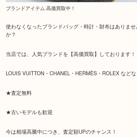
求人要項はここをクリック
ほかのブログをご覧になりたい方はこちらをクリッ
ださい。
https://daikichi-kizugawa.com/news/
Facebook
Twitter
Line
お家で眠ってるブランド品、ありませんか？
公開日:2026/05/14 最終更新日:2026/05/10
お家で眠ってるブランド品、ありませんか？（
Louis Vuitton
M40075
バッグ
全て
財布
エルメス
カルティエ
ブランド
グッチ
ク
スペード
コーチ
ジバンシー
シャネル
セリーヌ
ダンヒル
ディ
リーバーチ
バーバリー
バリー
フェラガモ
フェンディ
フォリフ
ダ
ブルガリ
ボッテガ
ベルルッティ
マークジェイコブ
ルイヴィ
バン
ロエベ
その他