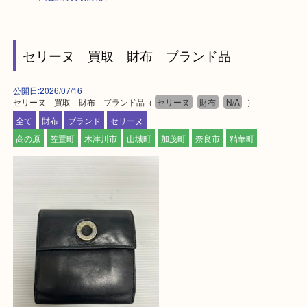
HOME
>
最新の買取情報
>
セリーヌ 買取 財布 ブランド品
公開日:2026/07/16
セリーヌ 買取 財布 ブランド品（
セリーヌ
財布
N/A
）
全て
財布
ブランド
セリーヌ
高の原
笠置町
木津川市
山城町
加茂町
奈良市
精華町