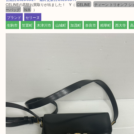
最後に当店では現在正社員を募集しておりますので
る方はお気軽にお問合せください！
求人要項はここをクリック
ほかのブログをご覧になりたい方はこちらをクリッ
ださい。
https://daikichi-kizugawa.com/news/
Facebook
Twitter
Line
CELINEの高額お買取りが出ました！ Y
公開日:2026/05/21 最終更新日:2026/05/17
CELINEの高額お買取りが出ました！ Y（
CELINE
ティーン トリオン
ーバッグ
N/A
）