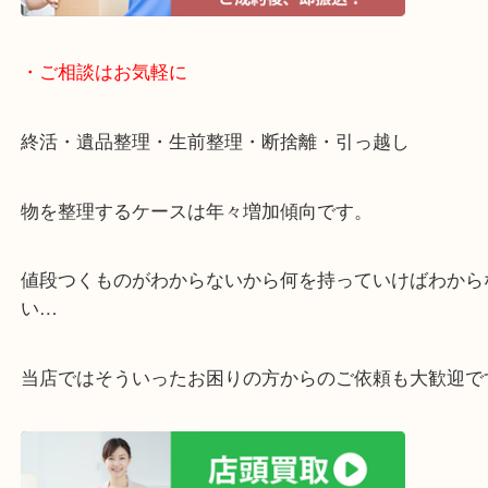
ガーデンモール木津川にある店舗なので査定中にシ
グもできます！
年中無休で営業中※年末年始を除く
全国1,500店舗以上で展開しているスケールメリッ
買い取り！
貴金属などのお品物の他にも絵画や骨董品・家電な
く鑑定が可能！
店舗での販売はしてなくお品物ごとに販売ルートを
いるので高価買い取り！