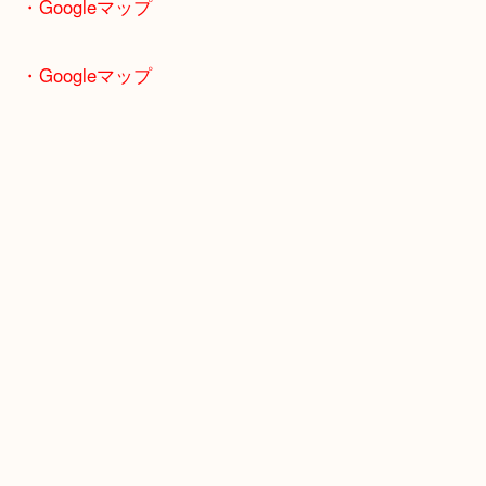
大吉ガーデンモール木津川店では、ブランド財布・
時計など幅広くお買取りしております！
・Googleマップ
・Googleマップ