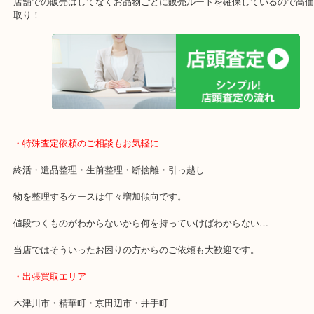
ガーデンモール木津川にある店舗なので査定中にショッピングもで
年中無休で営業中※年末年始を除く
全国1,500店舗以上で展開しているスケールメリットで高価買い取り
貴金属などのお品物の他にも絵画や骨董品・家電なども幅広く鑑定
店舗での販売はしてなくお品物ごとに販売ルートを確保しているの
取り！
・特殊査定依頼のご相談もお気軽に
終活・遺品整理・生前整理・断捨離・引っ越し