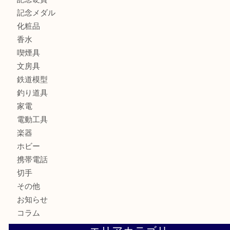
カメラ
お酒
骨董品
金製品
銀製品
古美術品
食器
テレホンカード
金券
商品券
株主優待券
古銭
金貨
記念硬貨
記念メダル
化粧品