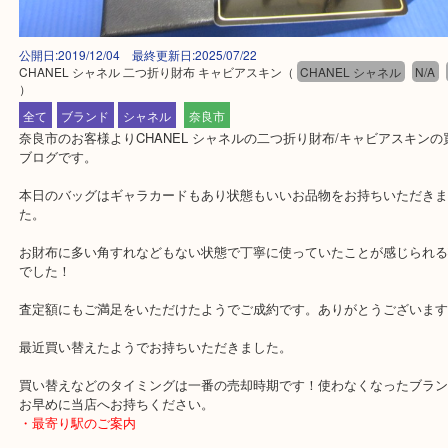
公開日:2019/12/04 最終更新日:2025/07/22
CHANEL シャネル 二つ折り財布 キャビアスキン
（
CHANEL シャネル
）
全て
ブランド
シャネル
奈良市
奈良市のお客様よりCHANEL シャネルの二つ折り財布/キャビアス
ブログです。
本日のバッグはギャラカードもあり状態もいいお品物をお持ちいた
た。
お財布に多い角すれなどもない状態で丁寧に使っていたことが感じ
でした！
査定額にもご満足をいただけたようでご成約です。ありがとうござ