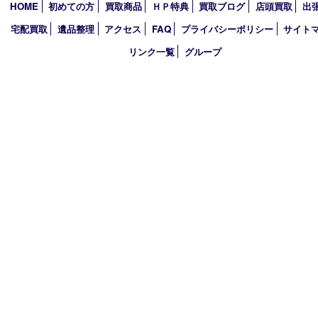
2022年
2021年
2020年
2019年
2018年
買取大吉 ガーデンモール木津川店
〒619-0216 木津川市州見台1丁目1番地1-1ガーデンモール木津川
TEL 0774-73-4170 FAX 0774-73-4171
営業時間 10：00～19：00
定休日 年中無休（年末年始を除く）
古物商許可証
京都府公安委員会 第612241530013号