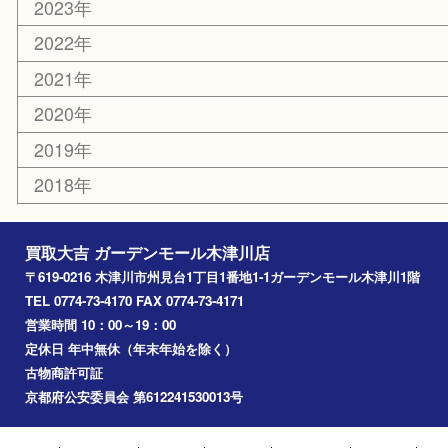
山城町
加茂町
奈良市
精華町
西大寺
高の原
生駒市
笠置町
四條畷
アーカイブ
2026年
2025年
2024年
2023年